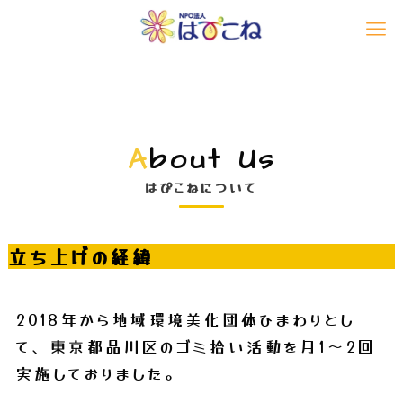
A
bout Us
はぴこねについて
立ち上げの経緯
2018年から地域環境美化団体ひまわりとし
て、
東京都品川区のゴミ拾い活動を月1〜2回
実施しておりました。