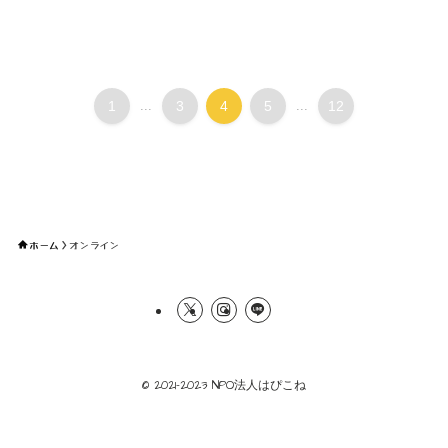
1
...
3
4
5
...
12
ホーム
オンライン
©
2021-2023 NPO法人はぴこね