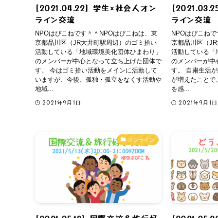
[2021.04.22] 学生×社会人オン
[2021.03
ライン交流
ライン交流
NPOはぴこねです＾＾NPOはぴこねは、東
NPOはぴこねで
京都品川区（JR大井町駅周辺）のゴミ拾い
京都品川区（J
活動している「地域環境美化団体ひまわり」
活動している「
のメンバーが中心となって立ち上げた団体で
のメンバーが中
す。 今はゴミ拾い活動をメインに活動して
す。 自粛生活
いますが、今後、孤独・孤立をなくす活動や
が増えたことで
地域...
を感...
2021年9月1日
2021年9月1日
オンライン