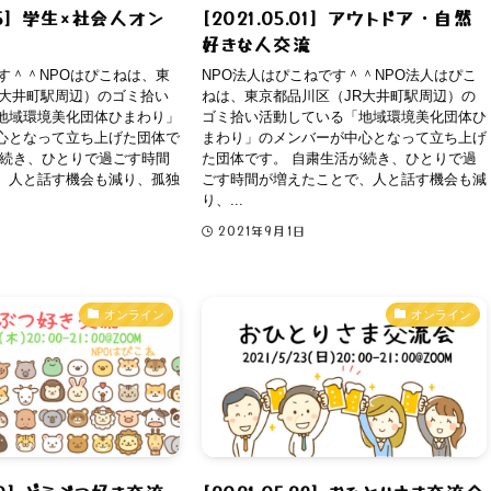
.25] 学生×社会人オン
[2021.05.01] アウトドア・自然
好きな人交流
す＾＾NPOはぴこねは、東
NPO法人はぴこねです＾＾NPO法人はぴこ
R大井町駅周辺）のゴミ拾い
ねは、東京都品川区（JR大井町駅周辺）の
地域環境美化団体ひまわり」
ゴミ拾い活動している「地域環境美化団体ひ
心となって立ち上げた団体で
まわり」のメンバーが中心となって立ち上げ
が続き、ひとりで過ごす時間
た団体です。 自粛生活が続き、ひとりで過
、人と話す機会も減り、孤独
ごす時間が増えたことで、人と話す機会も減
り、...
2021年9月1日
オンライン
オンライン