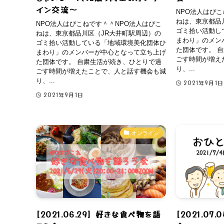
イン交流〜
NPO法人はぴこ
ねは、東京都品
NPO法人はぴこねです＾＾NPO法人はぴこ
ゴミ拾い活動し
ねは、東京都品川区（JR大井町駅周辺）の
まわり」のメン
ゴミ拾い活動している「地域環境美化団体ひ
た団体です。 
まわり」のメンバーが中心となって立ち上げ
ごす時間が増え
た団体です。 自粛生活が続き、ひとりで過
り、...
ごす時間が増えたことで、人と話す機会も減
り、...
2021年9月1日
2021年9月1日
オンライン
[2021.06.29] 好きな食べ物を語
[2021.07