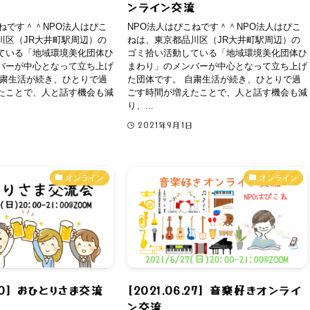
ンライン交流
ねです＾＾NPO法人はぴこ
NPO法人はぴこねです＾＾NPO法人はぴこ
川区（JR大井町駅周辺）の
ねは、東京都品川区（JR大井町駅周辺）の
ている「地域環境美化団体ひ
ゴミ拾い活動している「地域環境美化団体ひ
バーが中心となって立ち上げ
まわり」のメンバーが中心となって立ち上げ
自粛生活が続き、ひとりで過
た団体です。 自粛生活が続き、ひとりで過
たことで、人と話す機会も減
ごす時間が増えたことで、人と話す機会も減
り、...
2021年9月1日
オンライン
オンライン
.20] おひとりさま交流
[2021.06.27] 音楽好きオンライ
ン交流