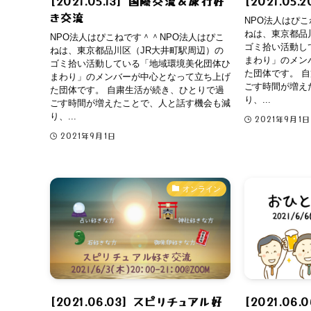
[2021.05.13] 国際交流＆旅行好
[2021.05
き交流
NPO法人はぴこ
ねは、東京都品
NPO法人はぴこねです＾＾NPO法人はぴこ
ゴミ拾い活動し
ねは、東京都品川区（JR大井町駅周辺）の
まわり」のメン
ゴミ拾い活動している「地域環境美化団体ひ
た団体です。 
まわり」のメンバーが中心となって立ち上げ
ごす時間が増え
た団体です。 自粛生活が続き、ひとりで過
り、...
ごす時間が増えたことで、人と話す機会も減
り、...
2021年9月1日
2021年9月1日
オンライン
[2021.06.03] スピリチュアル好
[2021.06