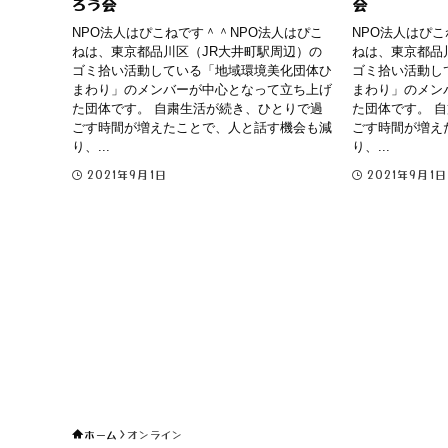
ろう会
会
NPO法人はぴこねです＾＾NPO法人はぴこ
NPO法人はぴこ
ねは、東京都品川区（JR大井町駅周辺）の
ねは、東京都品
ゴミ拾い活動している「地域環境美化団体ひ
ゴミ拾い活動し
まわり」のメンバーが中心となって立ち上げ
まわり」のメン
た団体です。 自粛生活が続き、ひとりで過
た団体です。 
ごす時間が増えたことで、人と話す機会も減
ごす時間が増え
り、...
り、...
2021年9月1日
2021年9月1日
ホーム
オンライン