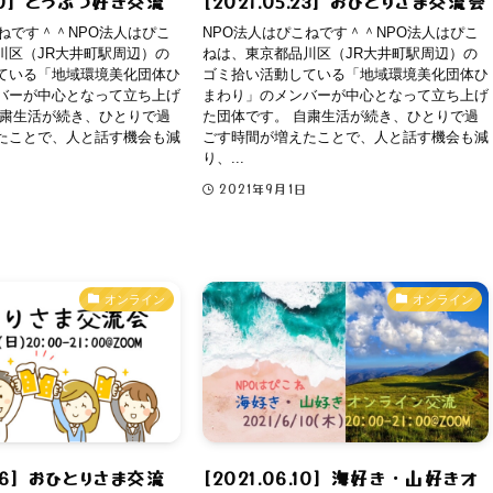
.20] どうぶつ好き交流
[2021.05.23] おひとりさま交流会
ねです＾＾NPO法人はぴこ
NPO法人はぴこねです＾＾NPO法人はぴこ
川区（JR大井町駅周辺）の
ねは、東京都品川区（JR大井町駅周辺）の
ている「地域環境美化団体ひ
ゴミ拾い活動している「地域環境美化団体ひ
バーが中心となって立ち上げ
まわり」のメンバーが中心となって立ち上げ
自粛生活が続き、ひとりで過
た団体です。 自粛生活が続き、ひとりで過
たことで、人と話す機会も減
ごす時間が増えたことで、人と話す機会も減
り、...
2021年9月1日
オンライン
オンライン
.06] おひとりさま交流
[2021.06.10] 海好き・山好きオ