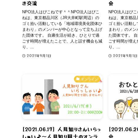
き交流
会
NPO法人はぴこねです＾＾NPO法人はぴこ
NPO法人はぴこ
ねは、東京都品川区（JR大井町駅周辺）の
ねは、東京都品
ゴミ拾い活動している「地域環境美化団体ひ
ゴミ拾い活動し
まわり」のメンバーが中心となって立ち上げ
まわり」のメン
た団体です。 自粛生活が続き、ひとりで過
た団体です。 
ごす時間が増えたことで、人と話す機会も減
ごす時間が増え
り、...
り、...
2021年9月1日
2021年9月1日
オンライン
[2021.06.17] 人見知りさんいらっ
[2021.06
しゃい♪〜人見知り同士のオンラ
会