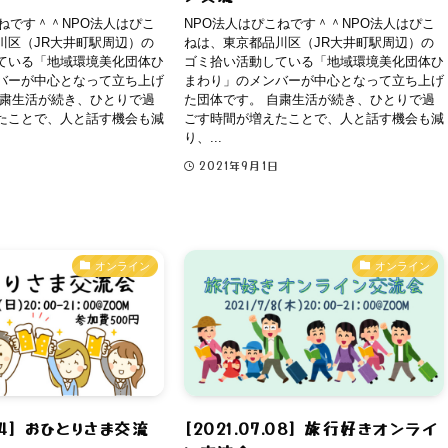
ねです＾＾NPO法人はぴこ
NPO法人はぴこねです＾＾NPO法人はぴこ
川区（JR大井町駅周辺）の
ねは、東京都品川区（JR大井町駅周辺）の
ている「地域環境美化団体ひ
ゴミ拾い活動している「地域環境美化団体ひ
バーが中心となって立ち上げ
まわり」のメンバーが中心となって立ち上げ
自粛生活が続き、ひとりで過
た団体です。 自粛生活が続き、ひとりで過
たことで、人と話す機会も減
ごす時間が増えたことで、人と話す機会も減
り、...
2021年9月1日
オンライン
オンライン
.04] おひとりさま交流
[2021.07.08] 旅行好きオンライ