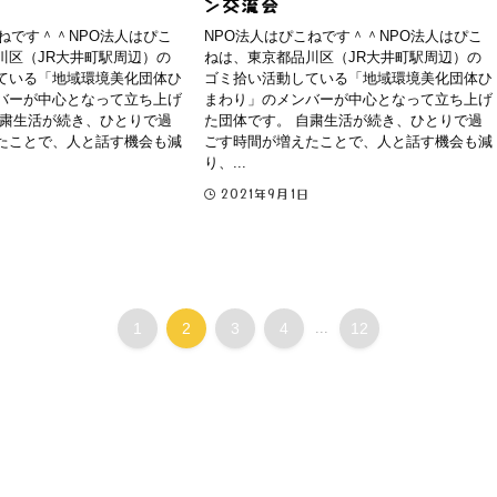
ン交流会
ねです＾＾NPO法人はぴこ
NPO法人はぴこねです＾＾NPO法人はぴこ
川区（JR大井町駅周辺）の
ねは、東京都品川区（JR大井町駅周辺）の
ている「地域環境美化団体ひ
ゴミ拾い活動している「地域環境美化団体ひ
バーが中心となって立ち上げ
まわり」のメンバーが中心となって立ち上げ
自粛生活が続き、ひとりで過
た団体です。 自粛生活が続き、ひとりで過
たことで、人と話す機会も減
ごす時間が増えたことで、人と話す機会も減
り、...
2021年9月1日
1
2
3
4
...
12